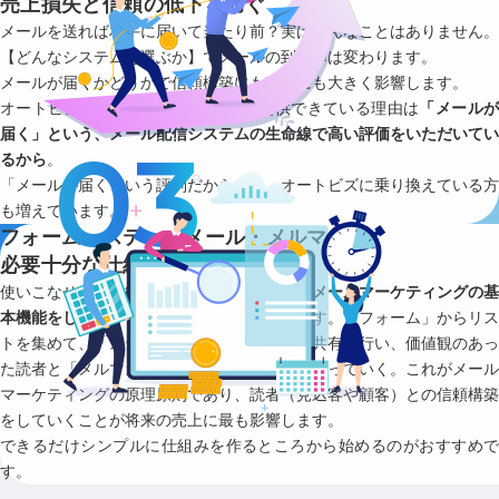
売上損失と信頼の低下を防ぐ
メールを送れば相手に届いて当たり前？実はそんなことはありません。
【どんなシステムを選ぶか】でメールの到達率は変わります。
メールが届くかどうかで信頼構築にも売上にも大きく影響します。
オートビズが20年以上もサービスを提供できている理由は
「メール
届く」という、メール配信システムの生命線で高い評価をいただいてい
るから
。
「メールが届くという評判だから」と、オートビズに乗り換えている方
も増えています。
フォーム・ステップメール・メルマガで
必要十分な仕組みが作れる
使いこなせない機能がたくさんあるよりも、
メールマーケティングの基
本機能をしっかりと使いこなせる方が重要
です。「フォーム」からリス
トを集めて、「ステップメール」で価値観の共有を行い、価値観のあっ
た読者と「メルマガ」で繋がり続けて売上を作っていく。これがメール
マーケティングの原理原則であり、読者（見込客や顧客）との信頼構築
をしていくことが将来の売上に最も影響します。
できるだけシンプルに仕組みを作るところから始めるのがおすすめで
す。