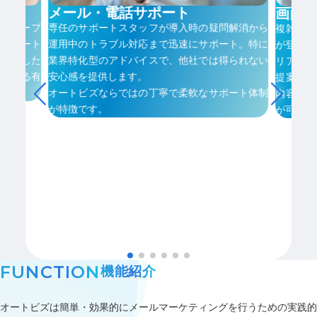
メール・電話サポート
画面
グーループ
専任のサポートスタッフが導入時の疑問解消から
複雑な設
ップデート
運用中のトラブル対応まで迅速にサポート。特に
が登場。
ょっとした
業界特化型のアドバイスで、他社では得られない
リアルタ
改善する有
安心感を提供します。
提案しま
オートビズならではの丁寧で柔軟なサポート体制
内容のも
が特徴です。
が可能に
FUNCTION
機能紹介
オートビズは簡単・効果的にメールマーケティングを行うための実践的