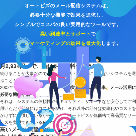
オートビズのメール配信システムは、
必要十分な機能で効果を追求し、
シンプルでコスパの良い実用的なツールです。
高い到達率とサポート
で
メールマーケティングの効果を最大化
します。
月2,934円～で、続けやすい料金プラン
続けることが大事なので、月々のコストが負担にならないシステムを選
ぶことも重要です。
2002年サービス開始以来の
安定稼動実績、高い到達率、メール活用
必要な機能が揃ってるのに低価格
。
それは、システムの信頼性やセキュリティ、サポートなど安心してご利
用いただく部分にはコストをかけ、それ以外の部分は効率化やコストを
かけずに提供しているから。これがオートビズが低価格で高品質なサー
ビスを実現できている秘訣です。
高いメール到達率で