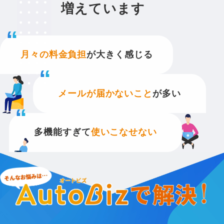
増えています
月々の料金負担
が
大きく感じる
メールが届かない
こと
が多い
多機能すぎて
使いこなせない