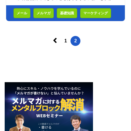
スピーディに多くの読者を集めることもで...
メール
メルマガ
基礎知識
マーケティング
前
1
2
へ