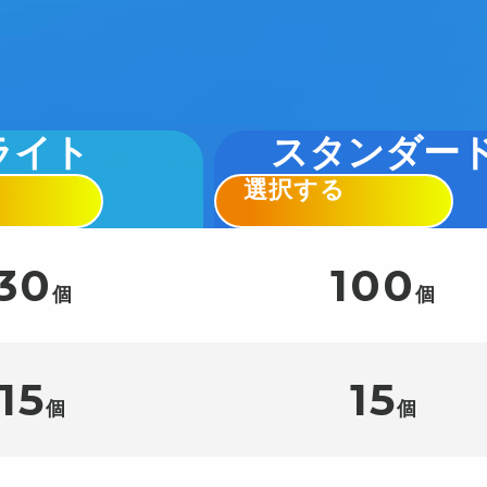
ライト
スタンダー
選択する
30
100
個
個
15
15
個
個