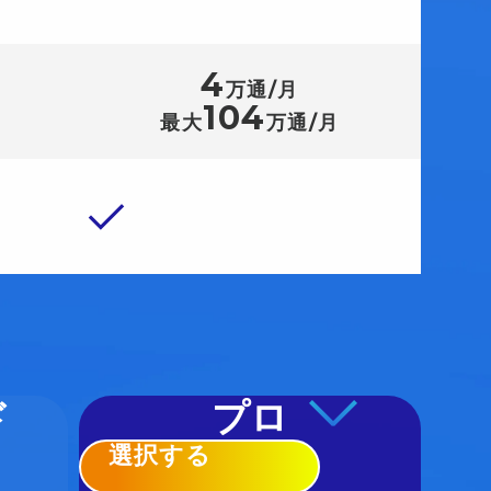
4
万通/月
104
最大
万通/月
ド
プロ
選択する