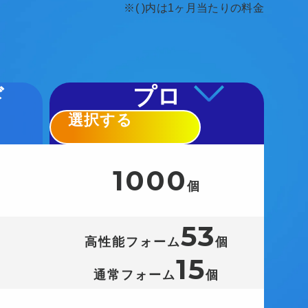
※( )内は1ヶ月当たりの料金
ド
プロ
選択する
1000
個
53
高性能フォーム
個
15
通常フォーム
個