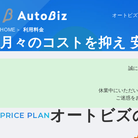
オートビ
HOME
利用料金
月々のコストを抑え
誠に
休業中にいただい
ご迷惑を
オートビズ
PRICE PLAN