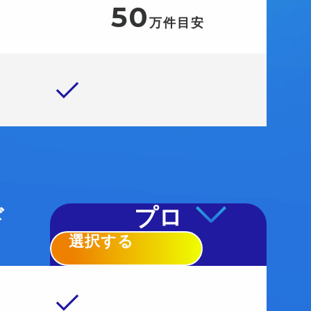
50
万件目安
ド
プロ
選択する