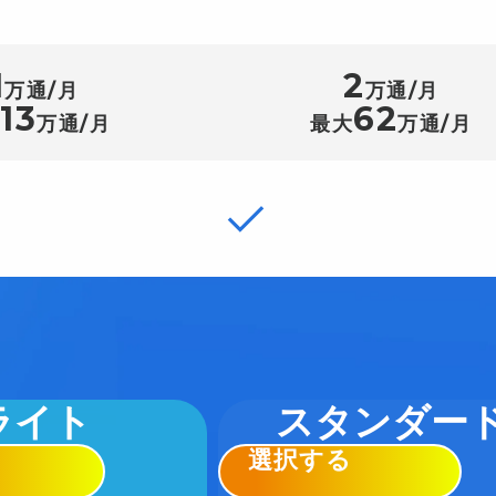
1
2
万通/月
万通/月
13
62
大
万通/月
最大
万通/月
ライト
スタンダー
選択する