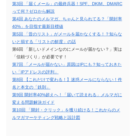
第3回 「届くメール」の最終兵器！SPF、DKIM、DMARC
って何？ゼロから解説
第4回 あなたのメルマガ、ちゃんと見られてる？「開封率
40%」を目指す最新目標値
第5回 「昔のリスト」がメールを届かなくする！？知らな
いと損する「リストの鮮度」の話
第6回 「新しいドメインなのにメールが届かない？」実は
「信頼づくり」が必要です！
第7回 「メールが届かない」原因はIPにも？知っておきた
い「IPアドレスの評判」
第8回 【これだけで変わる！】迷惑メールにならない！件
名と本文の「鉄則」
第9回 開封率40%超えへ！「届いて読まれる」メルマガに
変える問題解決ガイド
第10回 「開封・クリック」を獲り続ける！これからのメ
ルマガマーケティング戦略と設計図