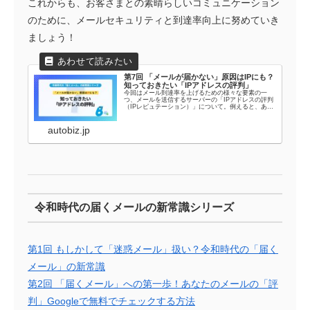
これからも、お客さまとの素晴らしいコミュニケーション
のために、メールセキュリティと到達率向上に努めていき
ましょう！
第7回 「メールが届かない」原因はIPにも？
知っておきたい「IPアドレスの評判」
今回はメール到達率を上げるための様々な要素の一
つ、メールを送信するサーバーの「IPアドレスの評判
（IPレピュテーション）」について。例えると、あな
たのメールがインターネット上を流れる「通り道」の
「評判」にのことを深掘りしていきましょう。｜メー
ル配信システム オートビズ
autobiz.jp
令和時代の届くメールの新常識シリーズ
第1回 もしかして「迷惑メール」扱い？令和時代の「届く
メール」の新常識
第2回 「届くメール」への第一歩！あなたのメールの「評
判」Googleで無料でチェックする方法